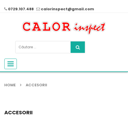
0729.107.488
calorinspect@gmail.com
Toggle
navigation
HOME
ACCESORII
ACCESORII