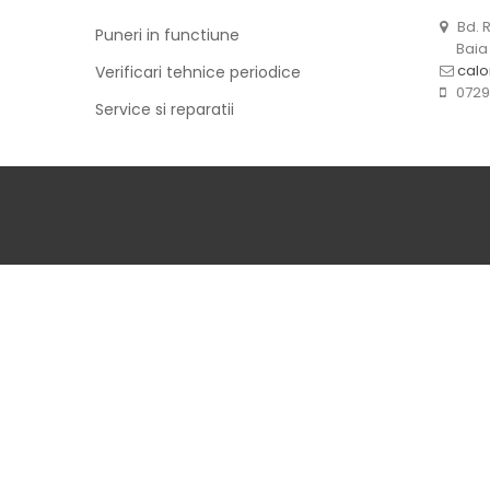
Bd. R
Puneri in functiune
Baia 
calo
Verificari tehnice periodice
0729.
Service si reparatii