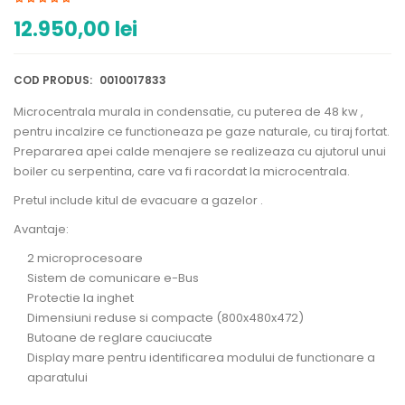
12.950,00
lei
COD PRODUS:
0010017833
Microcentrala murala in condensatie, cu puterea de 48 kw ,
pentru incalzire ce functioneaza pe gaze naturale, cu tiraj fortat.
Prepararea apei calde menajere se realizeaza cu ajutorul unui
boiler cu serpentina, care va fi racordat la microcentrala.
Pretul include kitul de evacuare a gazelor .
Avantaje:
2 microprocesoare
Sistem de comunicare e-Bus
Protectie la inghet
Dimensiuni reduse si compacte (800x480x472)
Butoane de reglare cauciucate
Display mare pentru identificarea modului de functionare a
aparatului