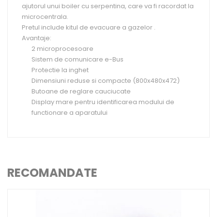
ajutorul unui boiler cu serpentina, care va fi racordat la
microcentrala.
Pretul include kitul de evacuare a gazelor .
Avantaje:
2 microprocesoare
Sistem de comunicare e-Bus
Protectie la inghet
Dimensiuni reduse si compacte (800x480x472)
Butoane de reglare cauciucate
Display mare pentru identificarea modului de
functionare a aparatului
RECOMANDATE